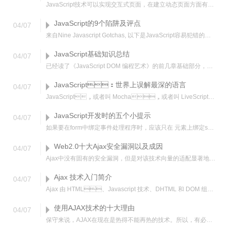
JavaScript技术可以实现交互式页面，在建立动态页面方面有着其他工具不可比拟的优点。Javascript 在网页设计中,大部分都是用来实现功能,特效的.. 本文列举了一些网页
JavaScript的9个陷阱及评点
04
/
07
来自Nine Javascript Gotchas, 以下是JavaScript容易犯错的九个陷阱。虽然不是什么很高深的技术问题，但注意一下，会使您的编程轻松些，即所谓make l
JavaScript基础知识总结
04
/
07
已经读了《JavaScript DOM 编程艺术》的前几章基础部分，现在凭着记忆，将JavaScript的基础知识总结一下。
JavaScript：世界上误解最深的语言
04
/
07
JavaScript，或者叫 Mocha，或者叫 LiveScript，或者叫 JScript，又或者叫 ECMAScript，是世界上最流行的编程语言之一。事实上世界上的每一台个
JavaScript开发时的五个小提示
04
/
07
如果要在form中绑定事件处理程序时，应该只在 元素上绑定submit事件，而不是给提交按钮绑定click事件。March：这个方式固然很好，但是，公司开发时使用了Web Flow
Web2.0十大Ajax安全漏洞以及成因
04
/
07
Ajax中没有固有的安全漏洞，但是对该技术向量的适配显著地改变了网络应用的开发途径以及方法论。以前，DCOM和CORBA组成核心中间件层的时候，将数据和对象序列化非常困难。
Ajax 技术入门简介
04
/
07
Ajax 由 HTML、Javascript 技术、DHTML 和 DOM 组成，这一杰出的方法可以将笨拙的 Web 界面转化成交互性的 Ajax 应用程序。
使用AJAX技术的十大理由
04
/
07
保守来说，AJAX在现在是热得不能再热的技术。所以，有必要要看看为什么AJAX能发展成为现在的样子，为什么它能不断成长，并且在短的时间内迅速变得无处不在。所以，我用午夜谈话的风格，