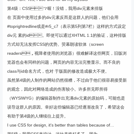
第4级：CSS？喔！没错，我用div元素来排版
在 页面中使用过多的div元素反而是这群人的问题，他们会用
#toprightredline或是#r5_c7（表示第5列第7栏）这样的方式设定
div元 素的id。即使可以通过XHTML 1.1的验证，这种排版
方式却无法发挥CSS的优势。荧幕朗读软体（screen
readers，视障者使用的浏览器）很难解译这些网页，旧版浏
览器也会有同样的问题，网页的内容无法完整显示。而不良的
class与id命名方式，也对 于版面的修改造成极大不便。
虽然第4级的人制作的网站仍然很糟，不过由于他们很容易接受新
的观念，因此对网络造成的伤害较小。许多所见即所得
（WYSIWYG）的编辑器制作出充满div元素的原始码，可能也是
误导这群人的原因。幸好这些编辑器已经逐渐改良了，希望这会
有助于第4级的人继续往上提升。
I use CSS for design, it's better than tables because of…