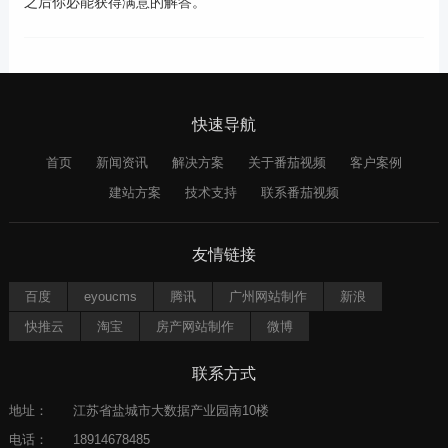
之后你必能获得满意的解答。
快速导航
首页
新闻资讯
解决方案
关于番茄视频
客户案例
建站方案
技术支持
联系番茄视频
友情链接
百度
eyoucms
腾讯
广州网站制作
新浪
快推云
淘宝
房产网站制作
微博
联系方式
地址：
江苏省盐城市大数据产业园南10楼
电话：
18914678485